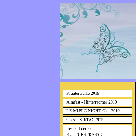
Kräüterweihe 2019
Almfest - Hinterradmer 2019
LE MUSIC NIGHT Okt. 2019
Gösser KIRTAG 2019
Festball der steir.
KULTURSTRASSE