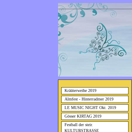
Kräüterweihe 2019
Almfest - Hinterradmer 2019
LE MUSIC NIGHT Okt. 2019
Gösser KIRTAG 2019
Festball der steir.
KULTURSTRASSE