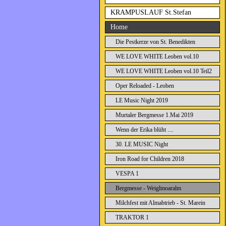
KRAMPUSLAUF St.Stefan
Home
Die Pestkerze von St. Benedikten
WE LOVE WHITE Leoben vol.10
WE LOVE WHITE Leoben vol.10 Teil2
Oper Reloaded - Leoben
LE Music Night 2019
Murtaler Bergmesse 1.Mai 2019
Wenn der Erika blüht ....
30. LE MUSIC Night
Iron Road for Children 2018
VESPA 1
Bergmesse - Weiglmoaralm
Milchfest mit Almabtrieb - St. Marein
TRAKTOR 1