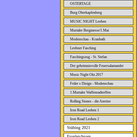
OSTERTAGE
Burg Oberkapfenberg
MUSIC NIGHT Leoben
Murtaler Bergmesse/1.Mai
Modenschau - Kraubath
Leobner Fasching
Faschingszug - St. Stefan
Der geheimnisvolle Feuersalamander
Music Night Okt.2017
Feiler s Disign - Modenschau
1.Murtaler Waffenradtreffen
Rolling Stones - die Anreise
Iron Road Leoben 1
Iron Road Leoben 2
Stübing 2021
Fronleichnam