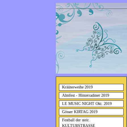
Kräüterweihe 2019
Almfest - Hinterradmer 2019
LE MUSIC NIGHT Okt. 2019
Gösser KIRTAG 2019
Festball der steir.
KULTURSTRASSE